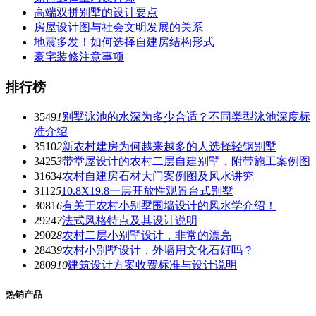
高端双拼别墅的设计要点
房屋设计图与社会文明发展的关系
地震多发！如何选择自建房结构形式
豪宅装修注意事项
排行榜
3549
1
别墅泳池的水深为多少合适？不同类型泳池深度标
准介绍
3510
2
新农村建房为何越来越多的人选择轻钢别墅
3425
3
带堂屋设计的农村二层自建别墅，附带施工案例图
3163
4
农村自建房石材大门案例图及风水讲究
3112
5
10.8X19.8一层开放性观景台式别墅
3081
6
有关于农村小别墅围墙设计的风水学介绍！
2924
7
法式风格特点及其设计说明
2902
8
农村二层小别墅设计，非常的漂亮
2843
9
农村小别墅设计，外墙用文化石好吗？
2809
10
建筑设计方案收费标准与设计说明
热销产品