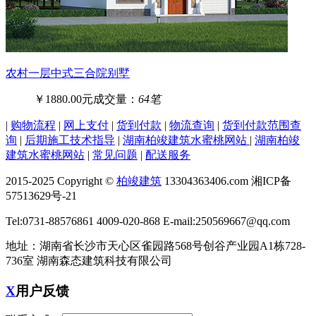
农村一层中式三合院别墅
￥1880.00元
成交量：
64笔
|
购物流程
|
网上支付
|
货到付款
|
物流查询
|
货到付款范围查
询
|
后期施工技术指导
|
湖南柏竣建筑水蜜桃网站
|
湖南柏竣
建筑水蜜桃网站
|
常见问题
|
配送服务
2015-2025 Copyright ©
柏竣建筑
13304363406.com 湘ICP备
57513629号-21
Tel:0731-88576861 4009-020-868 E-mail:250569667@qq.com
地址：湖南省长沙市天心区雀园路568号创谷产业园A1栋728-
736室 湖南森态建筑科技有限公司
X
用户反馈